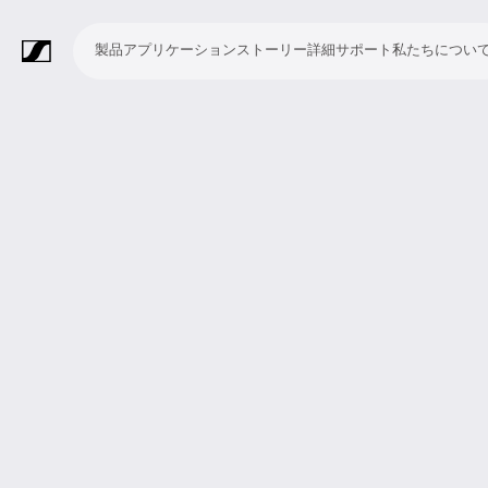
製品
アプリケーション
ストーリー
詳細
サポート
私たちについ
製
ア
ス
詳
サ
私
品
プ
ト
細
ポ
た
リ
ー
ー
ち
マ
ワ
会
ヘ
モ
ビ
ソ
付
Merchandise
ケ
リ
ト
に
イ
イ
議・
ッ
ニ
デ
フ
属
ー
ー
つ
ク
ヤ
カ
ド
タ
オ
ト
品
シ
い
ロ
レ
ン
ホ
リ
会
ウ
ョ
て
フ
ス
フ
ン
ン
議
ェ
ン
ォ
シ
ァ
グ
シ
ア
ン
ス
レ
ス
ラ
ス
ミ
映
ブ
教
礼
プ
リ
モ
企
ラ
テ
ン
テ
イ
タ
ー
像
ロ
育
拝
レ
ス
バ
業
イ
ム
ス
ム
ブ・
ジ
テ
制
ー
施
ゼ
ニ
イ
向
ブ