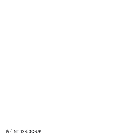
NT 12-50C-UK
/