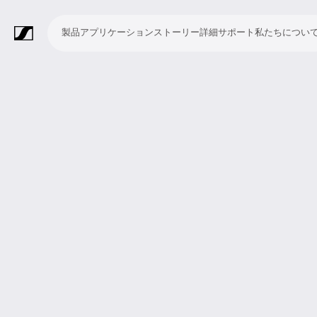
製品
アプリケーション
ストーリー
詳細
サポート
私たちについ
製
ア
ス
詳
サ
私
品
プ
ト
細
ポ
た
リ
ー
ー
ち
マ
ワ
会
ヘ
モ
ビ
ソ
付
Merchandise
ケ
リ
ト
に
イ
イ
議・
ッ
ニ
デ
フ
属
ー
ー
つ
ク
ヤ
カ
ド
タ
オ
ト
品
シ
い
ロ
レ
ン
ホ
リ
会
ウ
ョ
て
フ
ス
フ
ン
ン
議
ェ
ン
ォ
シ
ァ
グ
シ
ア
ン
ス
レ
ス
ラ
ス
ミ
映
ブ
教
礼
プ
リ
モ
企
ラ
テ
ン
テ
イ
タ
ー
像
ロ
育
拝
レ
ス
バ
業
イ
ム
ス
ム
ブ・
ジ
テ
制
ー
施
ゼ
ニ
イ
向
ブ