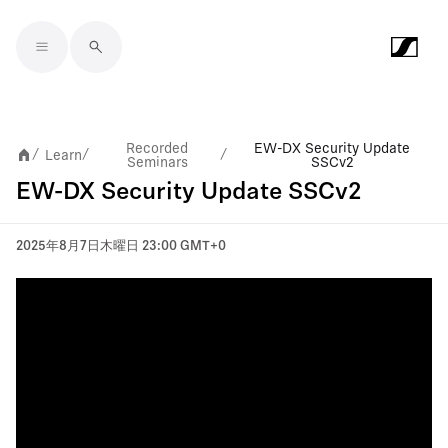
Skip to main content
Recorded
EW-DX Security Update
Learn
/
/
/
Seminars
SSCv2
EW-DX Security Update SSCv2
2025年8月7日木曜日 23:00 GMT+0