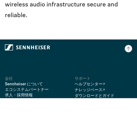
wireless audio infrastructure secure and
reliable.
会社
サポート
Sennheiser について
ヘルプセンター
エコシステムパートナー
ナレッジベース
求人・採用情報
ダウンロードとガイド
ニュースルーム
ダウンロード
Rycote
スペアパーツ
vdB
修理
オンラインショッピングのFAQ
BIMobject