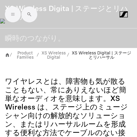
XS Wireless Digita | ステージとリハ
ーサル
Skip to main content
瞬時のつながり。
Product
XS Wireless
XS Wireless Digital | ステージ
/
/
/
Families
Digital
とリハーサル
ワイヤレスとは、障害物も気が散る
こともない、常にありえないほど簡
単なオーディオを意味します。XS
Wireless は、ステージ上のミュージ
シャン向けの解放的なソリューショ
ン、またはリハーサルルームを形成
する便利な方法でケーブルのない接