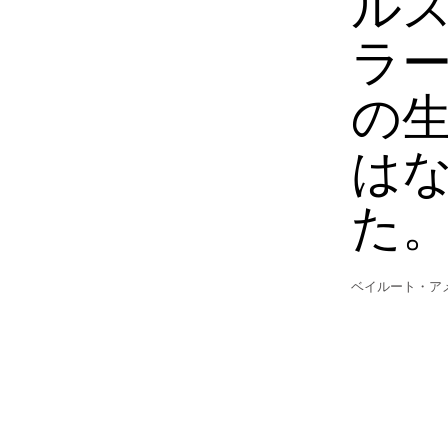
ル
ラ
の
は
た
ベイルート・ア