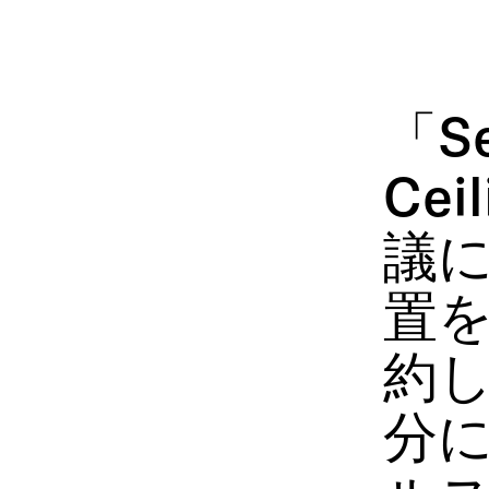
「Se
Ce
議
置
約
分