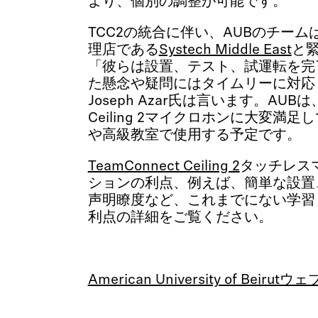
より、個別の調整が可能です。
TCC2の統合に伴い、AUBのチームはS
理店である
Systech Middle East
と
「彼らは設置、テスト、試運転を完
た懸念や疑問にはタイムリーに対応
Joseph Azar氏は言います。AUBは、
Ceiling 2マイクロホンに大変満
や高級教室で使用する予定です。
TeamConnect Ceiling 2
タッチレス
ションの利点、例えば、簡単な設置
声明瞭度など、これまでにない学習
利点の詳細をご覧ください。
American University of Beirut