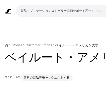
製品
アプリケーション
ストーリー
詳細
サポート
私たちについ
製
ア
ス
詳
サ
私
品
プ
ト
細
ポ
た
リ
ー
ー
ち
マ
ワ
会
ヘ
モ
ビ
ソ
付
Merchandise
ケ
リ
ト
に
イ
イ
議・
ッ
ニ
デ
フ
属
Stories
Customer Stories
ベイルート・アメリカン大学
/
/
/
ー
ー
つ
ク
ヤ
カ
ド
タ
オ
ト
品
ベイルート・アメ
シ
い
ロ
レ
ン
ホ
リ
会
ウ
ョ
て
フ
ス
フ
ン
ン
議
ェ
ン
ォ
シ
ァ
グ
シ
ア
スクロール先
無料の製品デモをリクエストする
ン
ス
レ
ス
ラ
ス
ミ
映
ブ
教
礼
プ
リ
モ
企
ラ
テ
ン
テ
イ
タ
ー
像
ロ
育
拝
レ
ス
バ
業
イ
ム
ス
ム
ブ・
ジ
テ
制
ー
施
ゼ
ニ
イ
向
ブ