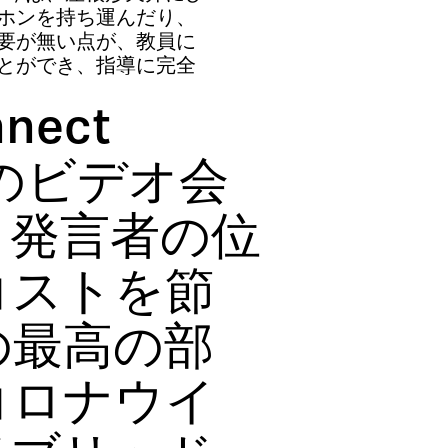
ホンを持ち運んだり、
要が無い点が、教員に
とができ、指導に完全
nect
室でのビデオ会
。発言者の位
コストを節
の最高の部
コロナウイ