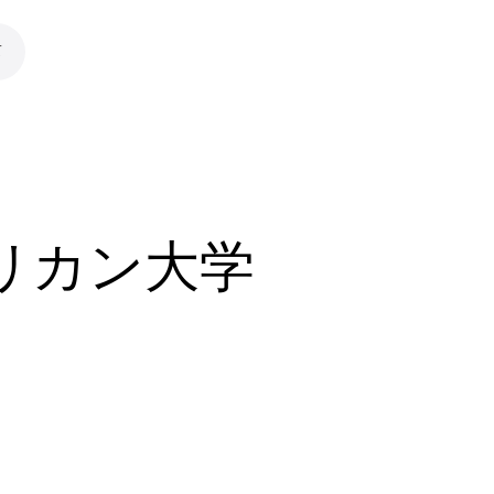
て
リカン大学