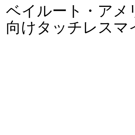
シ
プ
オ
ィ
作
ド
設
ン
ン
ル
け
シ
ベイルート・アメ
ス
ロ
レ
ン
キ
テ
グ
ジ
ア
テ
ダ
コ
グ
ャ
ー
支
ャ
タ
向けタッチレスマ
ム
ク
ー
＆
ス
シ
援
ー
ー
シ
デ
カ
ト
ョ
と
ナ
ョ
ィ
ン
ン
視
リ
ン
ン
フ
聴
ズ
＆
グ
ァ
者
ム
ツ
レ
参
ア
ン
加
ー
ス
型
コ
ン