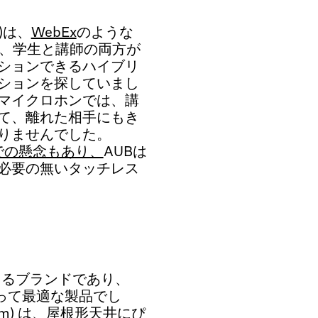
UB)は、
WebEx
のような
て、学生と講師の両方が
ションできるハイブリ
ションを探していまし
マイクロホンでは、講
て、離れた相手にもき
りませんでした。
面での懸念もあり、
AUBは
必要の無いタッチレス
頼できるブランドであり、
UBにとって最適な製品でし
cm) は、屋根形天井にぴ