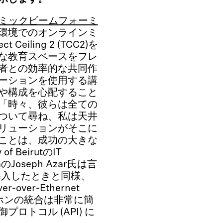
ミックビームフォーミ
環境でのオンラインミ
eiling 2 (TCC2)を
な教育スペースをフレ
者との効率的な共同作
ーションを使用する講
や構成を心配すること
「時々、彼らは全ての
ついて尋ね、私は天井
リューションがそこに
ことは、成功の大きな
f BeirutのIT
diaのJoseph Azar氏は言
rを導入したときと同様、
ver-Ethernet
ロホンの統合は非常に簡
ロトコル (API) に