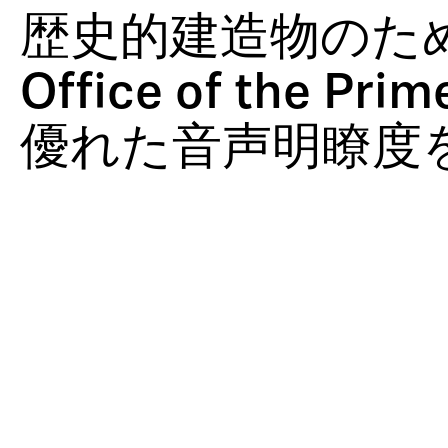
シ
プ
オ
ィ
作
ド
設
ン
ン
ル
け
シ
歴史的建造物のための
ス
ロ
レ
ン
キ
テ
グ
ジ
ア
テ
ダ
コ
グ
ャ
ー
支
ャ
タ
Office of the Pr
ム
ク
ー
＆
ス
シ
援
ー
ー
優れた音声明瞭度
シ
デ
カ
ト
ョ
と
ナ
ョ
ィ
ン
ン
視
リ
ン
ン
フ
聴
ズ
＆
グ
ァ
者
ム
ツ
レ
参
ア
ン
加
ー
ス
型
コ
ン