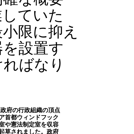
明確な概要
業していた
最小限に抑え
器を設置す
ければなり
国政府の行政組織の頂点
ア首都ウィンドフック
室や憲法制定室を収容
起草されました。政府