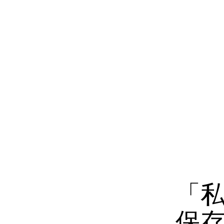
テ
ン
ツ
「