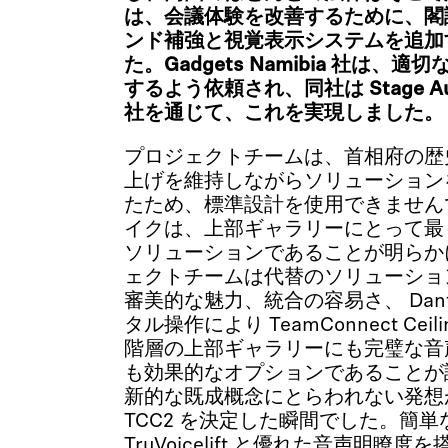
は、会議体験を改善するために、閣
ンド補強と視覚表示システムを追加
た。Gadgets Namibia 社は
するよう依頼され、同社は Stage Audio
社を通じて、これを実現しました。
プロジェクトチームは、首相府の歴
上げを維持しながらソリューション
たため、標準設計を使用できません
イクは、上部ギャラリーにとって最
ソリューションであることが明らか
ェクトチームは代替のソリューショ
審美的な魅力、統合の容易さ、 Dan
タル操作により TeamConnect Ceilin
階層の上部ギャラリーにも完璧な音
も効果的なオプションであることが
新的な既成概念にとらわれない発想
TCC2 を決定した瞬間でした。簡
TruVoicelift
と優れた音声明瞭度を搭載