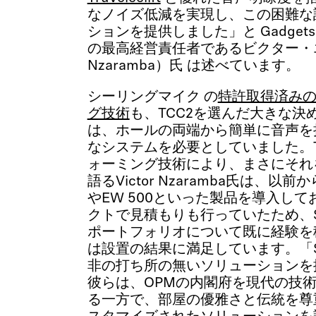
なノイズ低減を実現し、この困難な
ションを提供しました」と Gadgets Nam
の最高経営責任者であるビクター・エン
Nzaramba）氏 は述べています。
シーリングマイク の
特許取得済み
グ技術
も、TCC2を選んだ大きな決
は、ホールの両端から簡単に音声を
なシステムを必要としていました。T
ォーミング技術により、まさにそれ
語るVictor Nzaramba氏は、以前からS
やEW 500といった製品を導入し
クトで見積もりも行っていたため、Sen
ポートフォリオについて既に経験を
は設置の結果に満足しています。「Stage
非の打ち所の無いソリューションを
彼らは、OPMの内閣府を現代の技
る一方で、部屋の優雅さと伝統を尊