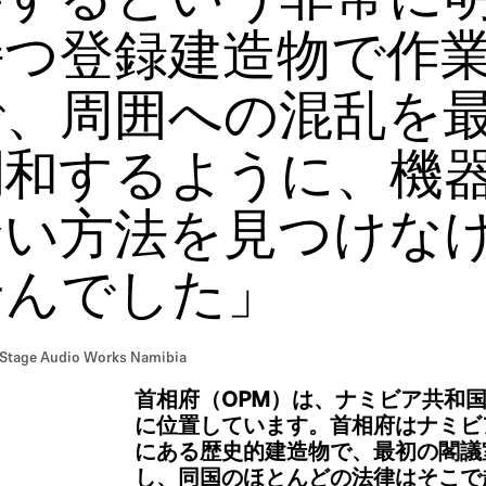
存するという非常に
持つ登録建造物で作
で、周囲への混乱を
調和するように、機
賢い方法を見つけな
せんでした」
Stage Audio Works Namibia
首相府（OPM）は、ナミビア共和
に位置しています。首相府はナミビ
にある歴史的建造物で、最初の閣議
し、同国のほとんどの法律はそこで