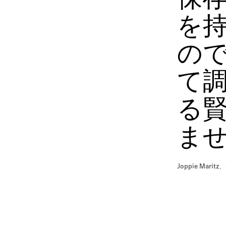
保
を
の
て
る
ま
Joppie Maritz、