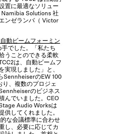
設置に最適なソリュー
ibia Solutions 社
ゼランバ（ Victor
の自動ビームフォーミン
め手でした。「私たち
拾うことのできる柔軟
CC2は、自動ビームフ
を実現しました」と、
ennheiserのEW 100
ており、複数のプロジェ
nheiserのビジネス
積んでいました。CEO
 Audio Worksは
提供してくれました。
術的な会議標準に合わせ
重し、必要に応じてカ