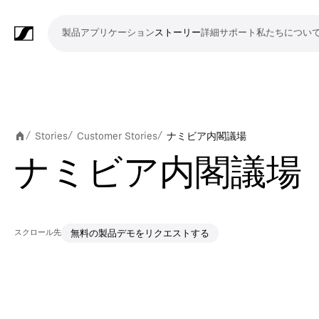
製品
アプリケーション
ストーリー
詳細
サポート
私たちについ
製
ア
ス
詳
サ
私
品
プ
ト
細
ポ
た
リ
ー
ー
ち
マ
ワ
会
ヘ
モ
ビ
ソ
付
Merchandise
ケ
リ
ト
に
イ
イ
議・
ッ
ニ
デ
フ
属
Stories
Customer Stories
ナミビア内閣議場
/
/
/
ー
ー
つ
ク
ヤ
カ
ド
タ
オ
ト
品
ナミビア内閣議場
シ
い
ロ
レ
ン
ホ
リ
会
ウ
ョ
て
フ
ス
フ
ン
ン
議
ェ
ン
ォ
シ
ァ
グ
シ
ア
スクロール先
無料の製品デモをリクエストする
ン
ス
レ
ス
ラ
ス
ミ
映
ブ
教
礼
プ
リ
モ
企
ラ
テ
ン
テ
イ
タ
ー
像
ロ
育
拝
レ
ス
バ
業
イ
ム
ス
ム
ブ・
ジ
テ
制
ー
施
ゼ
ニ
イ
向
ブ