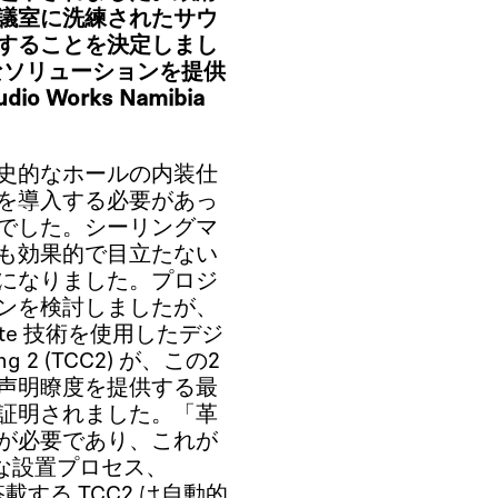
議室に洗練されたサウ
することを決定しまし
、適切なソリューションを提供
 Works Namibia
史的なホールの内装仕
を導入する必要があっ
でした。シーリングマ
も効果的で目立たない
になりました。プロジ
ンを検討しましたが、
te 技術を使用したデジ
g 2 (TCC2) が、この2
声明瞭度を提供する最
証明されました。「革
が必要であり、これが
単な設置プロセス、
する TCC2 は自動的