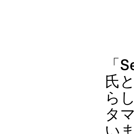
「Se
氏と
ら
タ
い