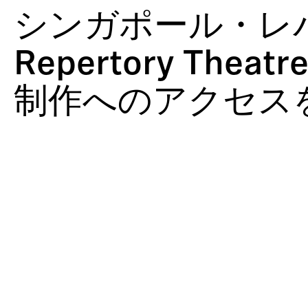
シ
プ
オ
ィ
作
ド
設
ン
ン
ル
け
シ
シンガポール・レパ
ス
ロ
レ
ン
キ
テ
グ
ジ
ア
テ
ダ
コ
グ
ャ
ー
支
ャ
タ
Repertory Theat
ム
ク
ー
＆
ス
シ
援
ー
ー
制作へのアクセス
シ
デ
カ
ト
ョ
と
ナ
ョ
ィ
ン
ン
視
リ
ン
ン
フ
聴
ズ
＆
グ
ァ
者
ム
ツ
レ
参
ア
ン
加
ー
ス
型
コ
ン