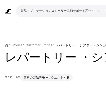
製品
アプリケーション
ストーリー
詳細
サポート
私たちについ
製
ア
ス
詳
サ
私
品
プ
ト
細
ポ
た
リ
ー
ー
ち
マ
ワ
会
ヘ
モ
ビ
ソ
付
Merchandise
ケ
リ
ト
に
イ
イ
議・
ッ
ニ
デ
フ
属
Stories
Customer Stories
レパートリー ・シアター・シン
/
/
/
ー
ー
つ
ク
ヤ
カ
ド
タ
オ
ト
品
レパートリー ・
シ
い
ロ
レ
ン
ホ
リ
会
ウ
ョ
て
フ
ス
フ
ン
ン
議
ェ
ン
ォ
シ
ァ
グ
シ
ア
スクロール先
無料の製品デモをリクエストする
ン
ス
レ
ス
ラ
ス
ミ
映
ブ
教
礼
プ
リ
モ
企
ラ
テ
ン
テ
イ
タ
ー
像
ロ
育
拝
レ
ス
バ
業
イ
ム
ス
ム
ブ・
ジ
テ
制
ー
施
ゼ
ニ
イ
向
ブ