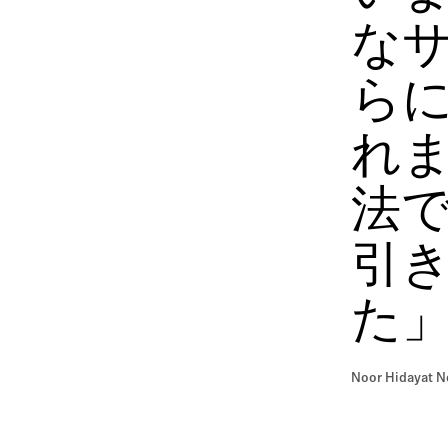
な
ら
れま
法
引
た
Noor Hidayat N