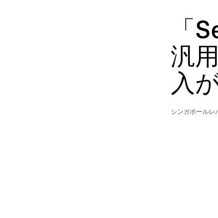
「Se
汎
入
シンガポールレ