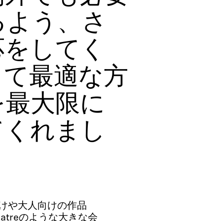
るよう、さ
応をしてく
って最適な方
を最大限に
てくれまし
供向けや大人向けの作品
 Theatreのような大きな会