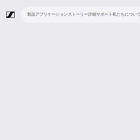
製品
アプリケーション
ストーリー
詳細
サポート
私たちについ
製
ア
ス
詳
サ
私
品
プ
ト
細
ポ
た
リ
ー
ー
ち
マ
ワ
会
ヘ
モ
ビ
ソ
付
Merchandise
ケ
リ
ト
に
イ
イ
議・
ッ
ニ
デ
フ
属
ー
ー
つ
ク
ヤ
カ
ド
タ
オ
ト
品
シ
い
ロ
レ
ン
ホ
リ
会
ウ
ョ
て
フ
ス
フ
ン
ン
議
ェ
ン
ォ
シ
ァ
グ
シ
ア
ン
ス
レ
ス
ラ
ス
ミ
映
ブ
教
礼
プ
リ
モ
企
ラ
テ
ン
テ
イ
タ
ー
像
ロ
育
拝
レ
ス
バ
業
イ
ム
ス
ム
ブ・
ジ
テ
制
ー
施
ゼ
ニ
イ
向
ブ