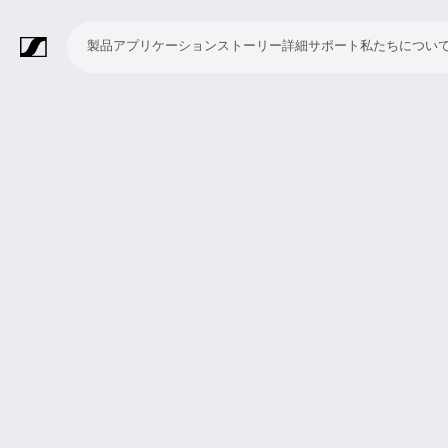
製品
アプリケーション
ストーリー
詳細
サポート
私たちについ
製
ア
ス
詳
サ
私
品
プ
ト
細
ポ
た
リ
ー
ー
ち
マ
ワ
会
ヘ
モ
ビ
ソ
付
Merchandise
ケ
リ
ト
に
イ
イ
議・
ッ
ニ
デ
フ
属
ー
ー
つ
ク
ヤ
カ
ド
タ
オ
ト
品
シ
い
ロ
レ
ン
ホ
リ
会
ウ
ョ
て
フ
ス
フ
ン
ン
議
ェ
ン
ォ
シ
ァ
グ
シ
ア
ン
ス
レ
ス
ラ
ス
ミ
映
ブ
教
礼
プ
リ
モ
企
ラ
テ
ン
テ
イ
タ
ー
像
ロ
育
拝
レ
ス
バ
業
イ
ム
ス
ム
ブ・
ジ
テ
制
ー
施
ゼ
ニ
イ
向
ブ