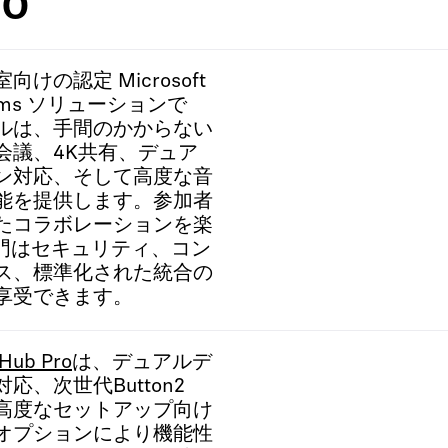
ro
けの認定 Microsoft
ooms ソリューションで
ルは、手間のかからない
会議、4K共有、デュア
ン対応、そして高度な音
能を提供します。参加者
たコラボレーションを楽
部門はセキュリティ、コン
ス、標準化された統合の
享受できます。
 Hub Pro
は、デュアルデ
応、次世代Button2
高度なセットアップ向け
オプションにより機能性