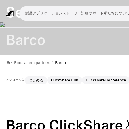
Sennheiser
製品
アプリケーション
ストーリー
詳細
サポート
私たちについ
製
ア
ス
詳
サ
私
品
プ
ト
細
ポ
た
Barco
リ
ー
ー
ち
マ
ワ
会
ヘ
モ
ビ
ソ
付
Merchandise
ケ
リ
ト
に
イ
イ
議・
ッ
ニ
デ
フ
属
ー
ー
つ
ク
ヤ
カ
ド
タ
オ
ト
品
Ecosystem partners
Barco
/
/
シ
い
ロ
レ
ン
ホ
リ
会
ウ
ョ
て
フ
ス
フ
ン
ン
議
ェ
スクロール先
はじめる
ClickShare Hub
Clickshare Conference
ン
ォ
シ
ァ
グ
シ
ア
ン
ス
レ
ス
ラ
ス
ミ
映
ブ
教
礼
プ
リ
モ
企
ラ
テ
ン
テ
イ
タ
ー
像
ロ
育
拝
レ
ス
バ
業
イ
ム
ス
ム
ブ・
ジ
テ
制
ー
施
ゼ
ニ
イ
向
ブ
Barco ClickS