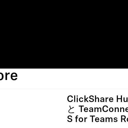
ore
ClickShare H
と TeamConne
S for Teams 