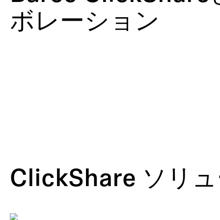
シ
プ
オ
ィ
作
ド
設
ン
ン
ル
け
シ
ボレーション
ス
ロ
レ
ン
キ
テ
グ
ジ
ア
テ
ダ
コ
グ
ャ
ー
支
ャ
タ
ム
ク
ー
＆
ス
シ
援
ー
ー
シ
デ
カ
ト
ョ
と
ナ
ョ
ィ
ン
ン
視
リ
ン
ン
フ
聴
ズ
＆
グ
ァ
者
ム
ツ
レ
参
ア
ン
加
ー
ス
型
ClickShare ソ
コ
ン