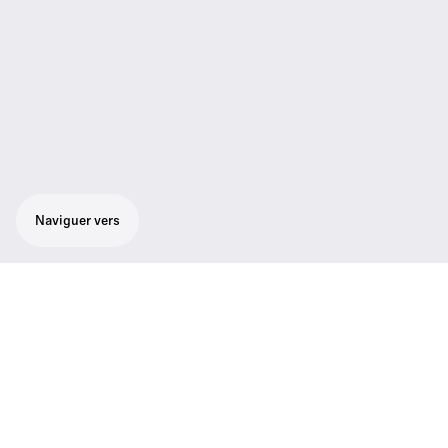
Naviguer vers
Le socle de table SL 153-S DW est dédié à la
parole. Il possède une prise XLR 5 pour une
robuste connexion au microphone col de
cygne MEG 14-40-L-II B.
Le socle de table SL 153-S DW est dédié à la