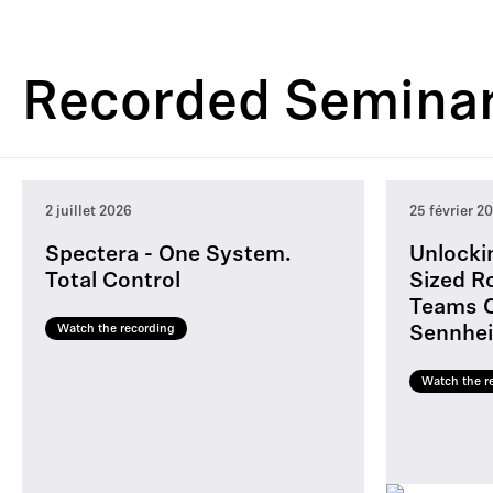
Recorded Semina
2 juillet 2026
25 février 2
Spectera - One System.
Unlocki
Total Control
Sized R
Teams C
Watch the recording
Sennhei
Watch the r