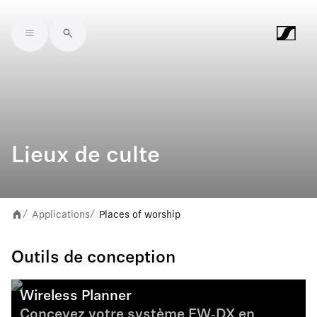
Skip to main content
Lieux de culte
Applications
Places of worship
/
/
Outils de conception
Wireless Planner
Concevez votre système EW‑DX en