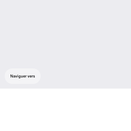
Naviguer vers
Principales caractéristiques
Plage de fréquences
821.000 - 832.000; 863.000 -