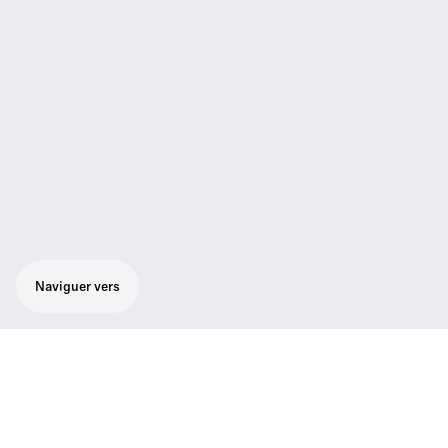
Naviguer vers
Le meilleur choix pour les utilisateurs
professionnels, les entreprises et les
formateurs. Ensemble combiné tout-en-un