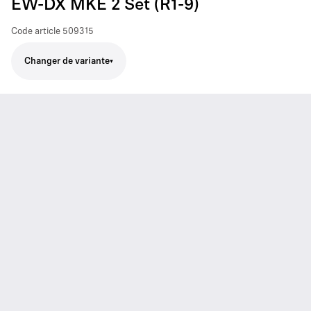
EW-DX MKE 2 Set (R1-9)
Code article
509315
Changer de variante