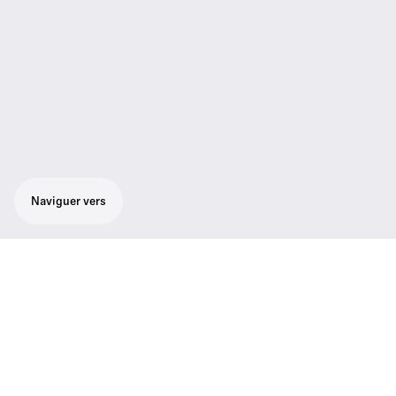
Naviguer vers
Conçu pour tous ceux qui apprécient la
liberté de mouvement. Ensemble cravate
sans fil numérique tout-en-un pour tous
ceux qui parlent et qui assurent des
présentations, composé du célèbre micro
cravate omnidirectionnel MKE 2 de