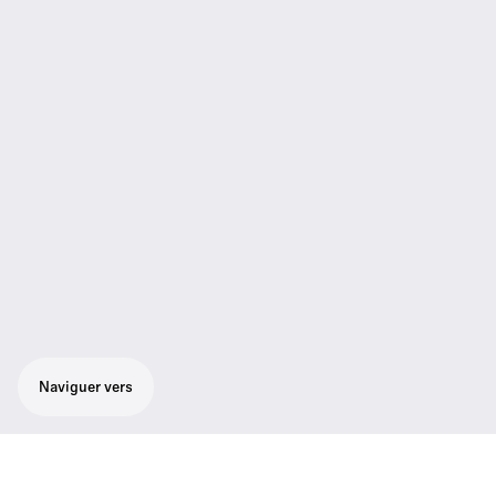
Naviguer vers
Version à double récepteur true diversity de