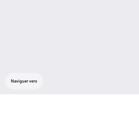
Naviguer vers
Ensemble flexible de reportage :
microphone cardioïde à main SKM 100-835
G3 au son professionnel remarquable sans
bruit de fond, récepteur adaptive diversity