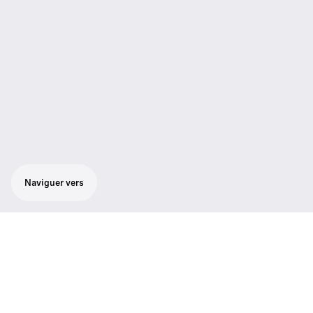
Naviguer vers
Ensemble flexible de reportage :
microphone cardioïde à main SKM 100-835
G3 au son professionnel remarquable sans
bruit de fond, récepteur adaptive diversity