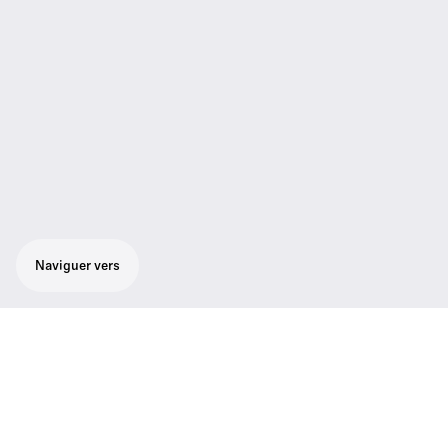
Naviguer vers
Ensemble de présentation à capsule de
microphone de haute qualité : Microphone
supercardioïde à main SKM 300-845 G3 au
son remarquable, récepteur true diversity