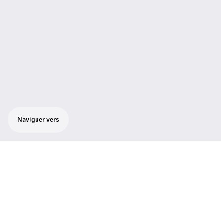
Naviguer vers
Ensemble pour instrument avec émulateur
de câble et mode de configuration
silencieux : récepteur true diversity EM 500
G3, émetteur de poche SK 500 G3, câble
d'instrument CI 1. Contrôlable à distance