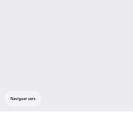
Naviguer vers
Microphone/émetteur main supercardioïde.