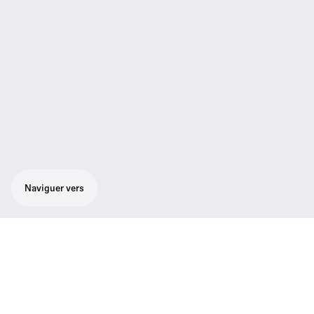
Naviguer vers
Robuste microphone/émetteur main
cardioïde au son impressionnant de vitalité.
Interface utilisateur conviviale à menus sur
écran graphique rétroéclairé. Fonction