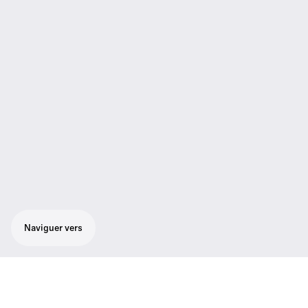
Naviguer vers
Robuste émetteur en rack 19" pour les