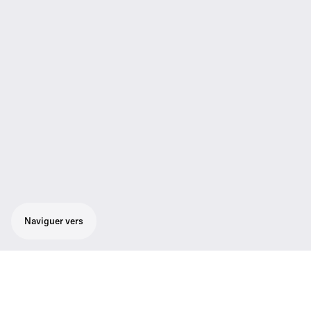
Naviguer vers
Solution audio fixe, clé en main, pour des
réunions en ligne dans des salles dédiées,