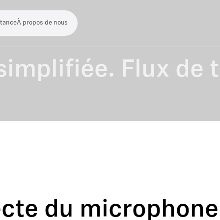
stance
À propos de nous
implifiée. Flux de t
ecte du microphone 