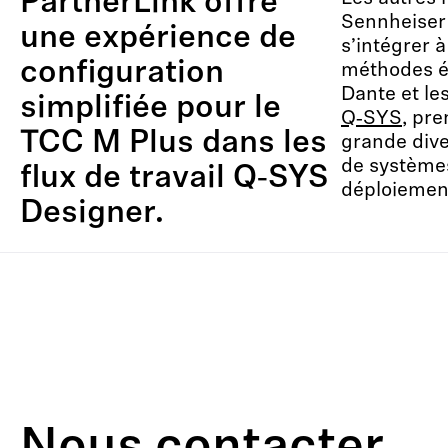
PartnerLink offre
Sennheiser
une expérience de
s’intégrer 
configuration
méthodes é
Dante et le
simplifiée pour le
Q‑SYS
, pr
TCC M Plus dans les
grande dive
de systèmes
flux de travail Q‑SYS
déploiemen
Designer.