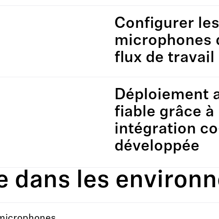
Configurer le
microphones 
flux de travai
Déploiement 
fiable grâce à
intégration co
développée
ble dans les enviro
 microphones