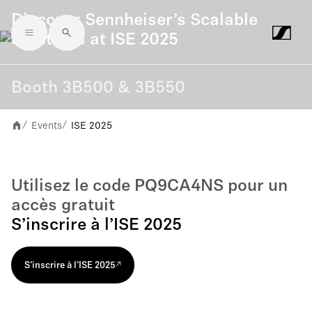
Discover Sennheiser’s Scalable
Solutions at ISE 2025
Skip to main content
Booth 3B500 & 3B550
Events
ISE 2025
/
/
Utilisez le code PQ9CA4NS pour un
accès gratuit
S’inscrire à l’ISE 2025
S’inscrire à l’ISE 2025