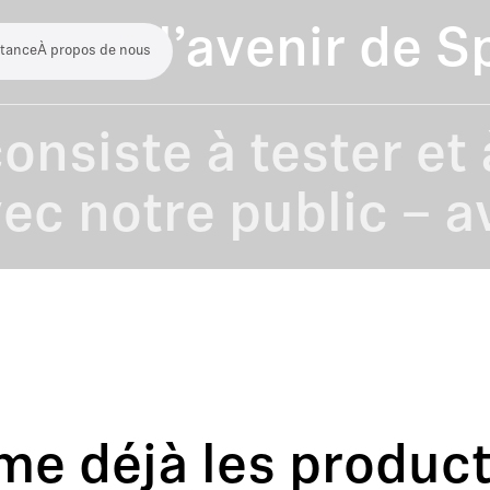
créer l’avenir de S
stance
À propos de nous
onsiste à tester et 
ec notre public – a
me déjà les product