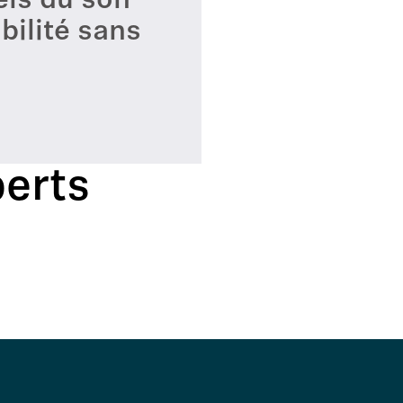
els du son
ibilité sans
erts