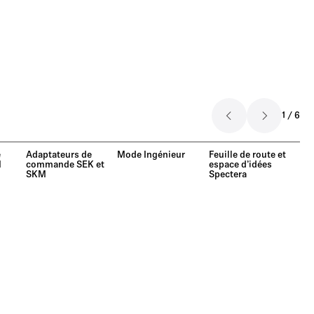
1
/
6
e
Adaptateurs de
Mode Ingénieur
Feuille de route et
N
commande SEK et
espace d’idées
SKM
Spectera