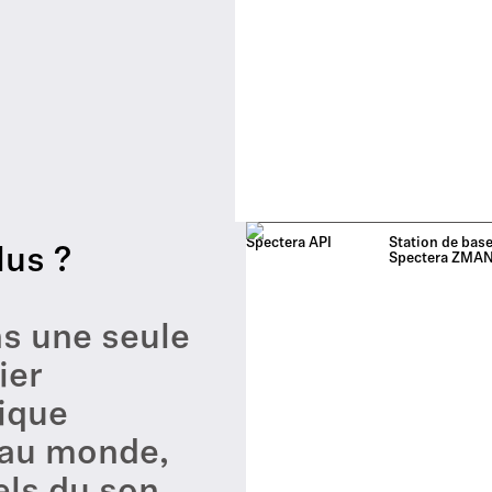
Spectera API
Station de bas
lus ?
Spectera ZMA
ns une seule
ier
ique
 au monde,