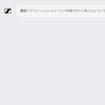
製品
アプリケーション
ストーリー
詳細
サポート
私たちについ
製
ア
ス
詳
サ
私
品
プ
ト
細
ポ
た
リ
ー
ー
ち
マ
ワ
会
ヘ
モ
ビ
ソ
付
Merchandise
ケ
リ
ト
に
イ
イ
議・
ッ
ニ
デ
フ
属
ー
ー
つ
ク
ヤ
カ
ド
タ
オ
ト
品
シ
い
ロ
レ
ン
ホ
リ
会
ウ
ョ
て
フ
ス
フ
ン
ン
議
ェ
ン
ォ
シ
ァ
グ
シ
ア
ン
ス
レ
ス
ラ
ス
ミ
映
ブ
教
礼
プ
リ
モ
企
ラ
テ
ン
テ
イ
タ
ー
像
ロ
育
拝
レ
ス
バ
業
イ
ム
ス
ム
ブ・
ジ
テ
制
ー
施
ゼ
ニ
イ
向
ブ