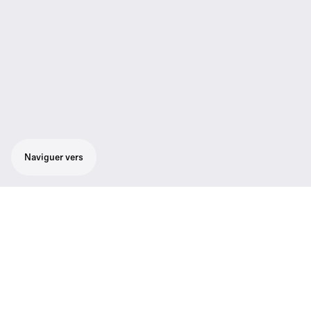
Naviguer vers
Simplicité d’utilisation. Clarté sonore.
Le nouveau TeamConnect Ceiling M Plus est
le microphone de plafond le plus simple à
installer, mettre en service et utiliser.
PartnerLink permet une configuration directe