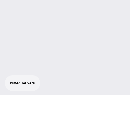
Naviguer vers
Kit Lavalier sans fil numérique tout-en-un
pour tous ceux qui parlent avec le célèbre
micro-cravate omnidirectionnel ME 2 de