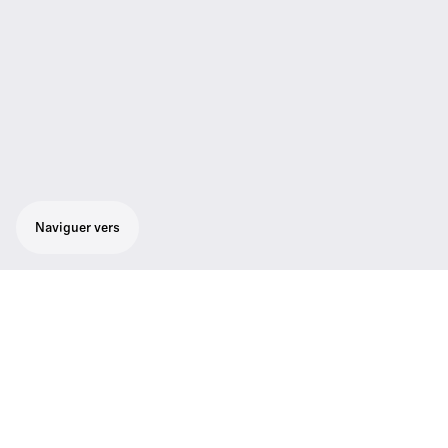
Naviguer vers
Récepteur numérique deux canaux demi-
rack (9,5") avec Dante® pour une utilisation
avec les émetteurs Evolution Wireless
Digital de poche, main et fixes.
Récepteur numérique deux canaux demi-